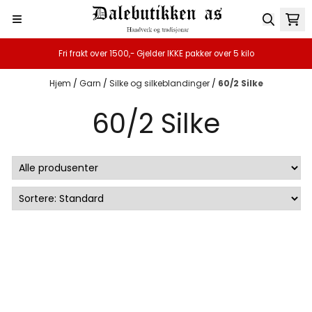
Hopp til innhold
Fri frakt over 1500,- Gjelder IKKE pakker over 5 kilo
Hjem
/
Garn
/
Silke og silkeblandinger
/
60/2 Silke
60/2 Silke