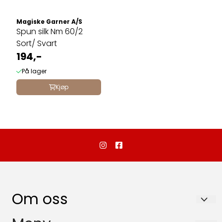
Magiske Garner A/S
Spun silk Nm 60/2
Sort/ Svart
194,-
På lager
Kjøp
Om oss
Dalebutikken as