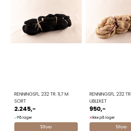
RENNINGSFL. 232 TR. 11,7 M
RENNINGSFL. 232 TR.
SORT
UBLEKET
2.245,-
950,-
På lager
Ikke på lager
Kjøp
Kjøp