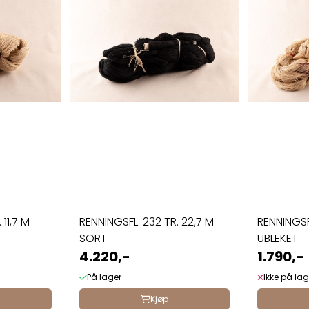
 11,7 M
RENNINGSFL. 232 TR. 22,7 M
RENNINGSFL
SORT
UBLEKET
4.220,-
1.790,-
På lager
Ikke på lag
Kjøp