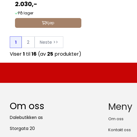
2.030,-
På lager
Kjøp
1
2
Neste >>
Viser
1
til
16
(av
25
produkter)
Om oss
Meny
Dalebutikken as
Om oss
Storgata 20
Kontakt oss