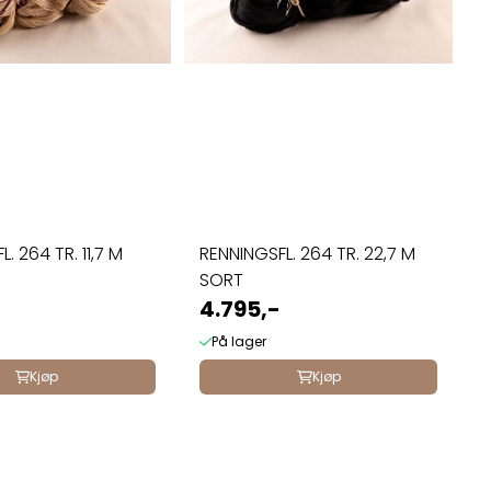
. 264 TR. 11,7 M
RENNINGSFL. 264 TR. 22,7 M
SORT
4.795,-
På lager
Kjøp
Kjøp