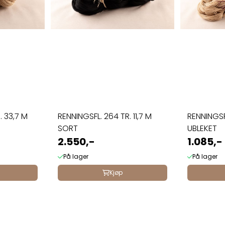
. 33,7 M
RENNINGSFL. 264 TR. 11,7 M
RENNINGSFL
SORT
UBLEKET
2.550,-
1.085,-
På lager
På lager
Kjøp