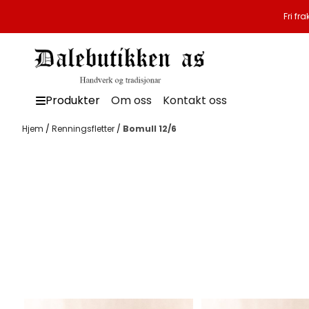
Hopp til innhold
Fri fr
Produkter
Om oss
Kontakt oss
Hjem
/
Renningsfletter
/
Bomull 12/6