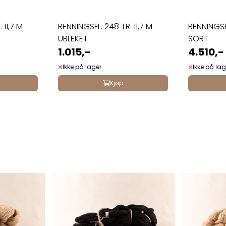
 11,7 M
RENNINGSFL. 248 TR. 11,7 M
RENNINGSF
UBLEKET
SORT
1.015,-
4.510,-
Ikke på lager
Ikke på lag
Kjøp