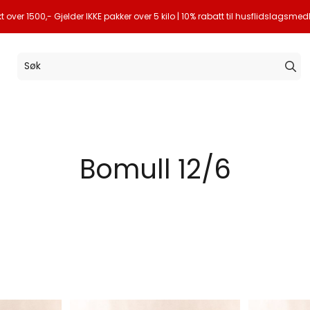
akt over 1500,- Gjelder IKKE pakker over 5 kilo | 10% rabatt til husflidslagsm
Bomull 12/6