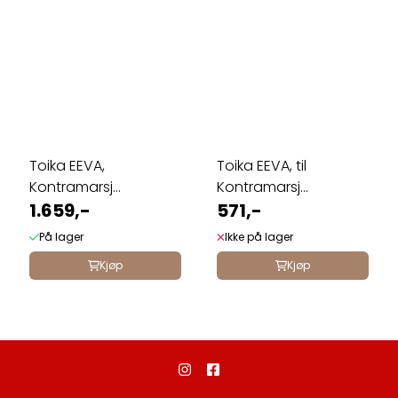
Toika EEVA,
Toika EEVA, til
Kontramarsj
Kontramarsj
horisontal med 12
1.659,-
horisontal med 6 ...
571,-
skaft ...
På lager
Ikke på lager
Kjøp
Kjøp