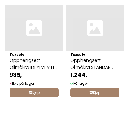
Texsolv
Texsolv
Opphengsett
Opphengsett
Glimåkra IDEALVEV H.
Glimåkra STANDARD H.
kontramarsj 8-8
935,-
kontramarsj ...
1.244,-
Ikke på lager
På lager
Kjøp
Kjøp