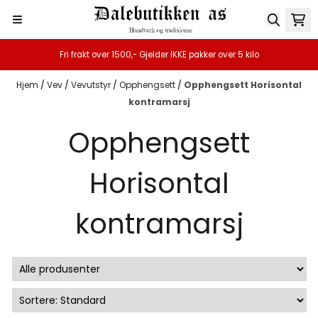
Hopp til innhold
Fri frakt over 1500,- Gjelder IKKE pakker over 5 kilo
Hjem
/
Vev
/
Vevutstyr
/
Opphengsett
/
Opphengsett Horisontal
kontramarsj
Opphengsett
Horisontal
kontramarsj