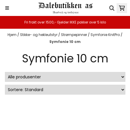
Hopp til innhold
Fri frakt over 1500,- Gjelder IKKE pakker over 5 kilo
Hjem
/
Stikke- og hekleutstyr
/
Strømpepinner
/
Symfonie KnitPro
/
Symfonie 10 cm
Symfonie 10 cm