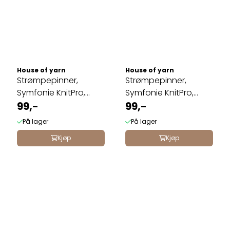
House of yarn
House of yarn
Strømpepinner,
Strømpepinner,
Symfonie KnitPro,
Symfonie KnitPro,
10cm 2,0mm
99,-
10cm 3,0mm
99,-
På lager
På lager
Kjøp
Kjøp