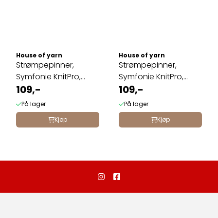
House of yarn
House of yarn
Strømpepinner,
Strømpepinner,
Symfonie KnitPro,
Symfonie KnitPro,
10cm 3,5mm
109,-
10cm 4,0mm
109,-
På lager
På lager
Kjøp
Kjøp