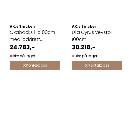
AK:s Snickeri
AK:s Snickeri
Öxabäcks lilla 80cm
Ulla Cyrus vevstol
med loddrett
100cm
kontramarsj
24.783,-
30.218,-
Ikke på lager
Ikke på lager
Kontakt oss
Kontakt oss