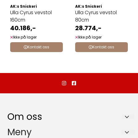
AK:s Snickeri
AK:s Snickeri
Ulla Cyrus vevstol
Ulla Cyrus vevstol
160cm
80cm
40.186,-
28.774,-
Ikke på lager
Ikke på lager
Kontakt oss
Kontakt oss
Om oss
Dalebutikken as
Meny