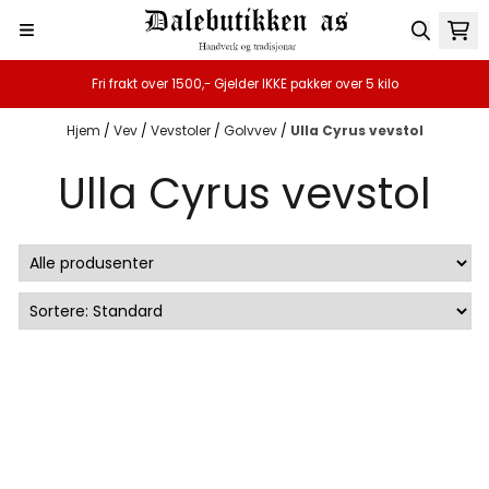
Hopp til innhold
Fri frakt over 1500,- Gjelder IKKE pakker over 5 kilo
Hjem
/
Vev
/
Vevstoler
/
Golvvev
/
Ulla Cyrus vevstol
Ulla Cyrus vevstol