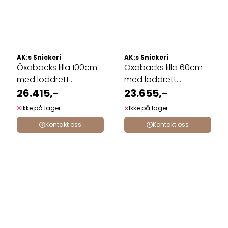
AK:s Snickeri
AK:s Snickeri
Öxabäcks lilla 100cm
Öxabäcks lilla 60cm
med loddrett
med loddrett
kontramarsj
26.415,-
kontramarsj
23.655,-
Ikke på lager
Ikke på lager
Kontakt oss
Kontakt oss