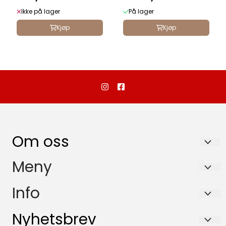
Ikke på lager
På lager
Kjøp
Kjøp
Om oss
Dalebutikken as
Meny
Storgata 20
Om oss
Info
3660 Rjukan
Kontakt oss
Om oss
Nyhetsbrev
Org. nr. 923016058MVA
Salgsbetingelser