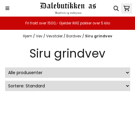
Hopp til innhold
Fri frakt over 1500,- Gjelder IKKE pakker over 5 kilo
Hjem
/
Vev
/
Vevstoler
/
Bordvev
/
Siru grindvev
Siru grindvev