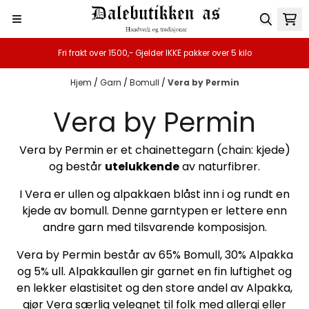
Hopp til innhold
Fri frakt over 1500,- Gjelder IKKE pakker over 5 kilo
Hjem
/
Garn
/
Bomull
/
Vera by Permin
Vera by Permin
Vera by Permin er et chainettegarn (chain: kjede)
og består
utelukkende
av naturfibrer.
I Vera er ullen og alpakkaen blåst inn i og rundt en
kjede av bomull. Denne garntypen er lettere enn
andre garn med tilsvarende komposisjon.
Vera by Permin består av 65% Bomull, 30% Alpakka
og 5% ull. Alpakkaullen gir garnet en fin luftighet og
en lekker elastisitet og den store andel av Alpakka,
gjør Vera særlig velegnet til folk med allergi eller