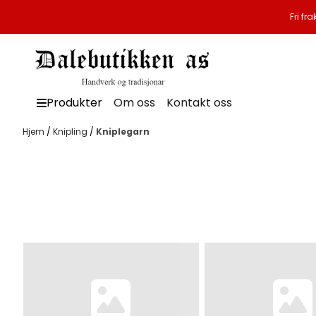
Hopp til innhold
Fri fr
Produkter
Om oss
Kontakt oss
Hjem
/
Knipling
/
Kniplegarn