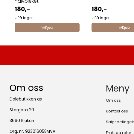
halvbleket
180,-
180,-
På lager
På lager
Kjøp
Kjøp
Om oss
Meny
Dalebutikken as
Om oss
Storgata 20
Kontakt oss
3660 Rjukan
Salgsbetingel
Org. nr. 923016058MVA
Frakt og retur