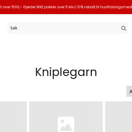
akt over 1500,- Gjelder IKKE pakker over 5 kilo | 10% rabatt til husflidslagsm
Kniplegarn