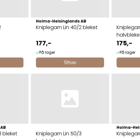
Holma-Helsinglands AB
2
Kniplegarn Lin 40/2 bleket
Kniplegar
halvbleke
177,-
175,-
På lager
På lager
Kjøp
 AB
Holma-Hel
3 bleket
Kniplegarn Lin 50/3
Kniplegar