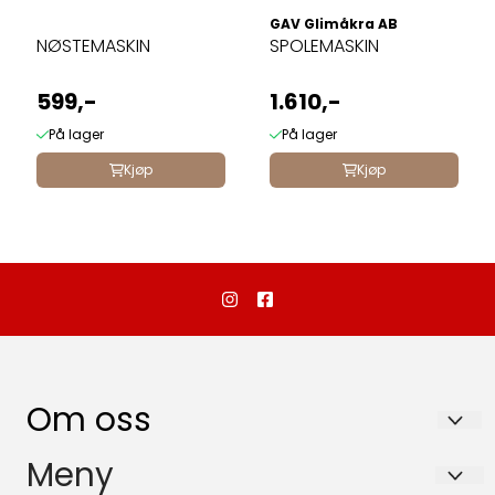
GAV Glimåkra AB
NØSTEMASKIN
SPOLEMASKIN
599,-
1.610,-
På lager
På lager
Kjøp
Kjøp
Om oss
Dalebutikken as
Meny