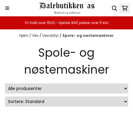
Hopp til innhold
Fri frakt over 1500,- Gjelder IKKE pakker over 5 kilo
Hjem
/
Vev
/
Vevutstyr
/
Spole- og nøstemaskiner
Spole- og
nøstemaskiner