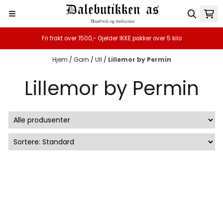
Hopp til innhold
Fri frakt over 1500,- Gjelder IKKE pakker over 5 kilo
Hjem
/
Garn
/
Ull
/
Lillemor by Permin
Lillemor by Permin