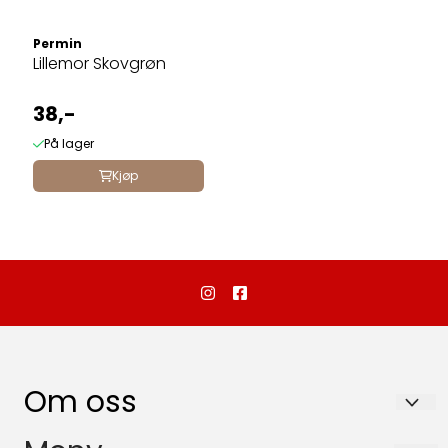
Permin
Lillemor Skovgrøn
38,-
På lager
Kjøp
Om oss
Dalebutikken as