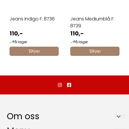
Jeans Indigo F. 8736
Jeans Mediumblå F.
8739
110,-
110,-
På lager
På lager
Kjøp
Kjøp
Om oss
Dalebutikken as