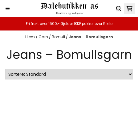
Hopp til innhold
Fri frakt over 1500,- Gjelder IKKE pakker over 5 kilo
Hjem
/
Garn
/
Bomull
/
Jeans – Bomullsgarn
Jeans – Bomullsgarn