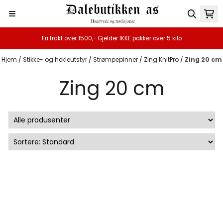
Hopp til innhold
Fri frakt over 1500,- Gjelder IKKE pakker over 5 kilo
Hjem
/
Stikke- og hekleutstyr
/
Strømpepinner
/
Zing KnitPro
/
Zing 20 cm
Zing 20 cm