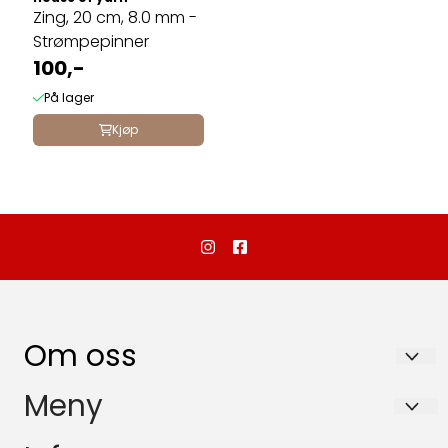
Zing, 20 cm, 8.0 mm -
Strømpepinner
100,-
På lager
Kjøp
Om oss
Dalebutikken as
Meny
Storgata 20
Om oss