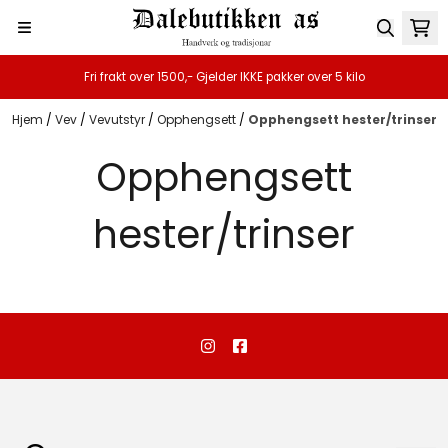
Hopp til innhold
Fri frakt over 1500,- Gjelder IKKE pakker over 5 kilo
Hjem
/
Vev
/
Vevutstyr
/
Opphengsett
/
Opphengsett hester/trinser
Opphengsett
hester/trinser