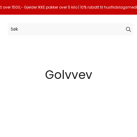
akt over 1500,- Gjelder IKKE pakker over 5 kilo | 10% rabatt til husflidslagsm
Golvvev