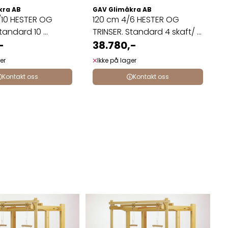
kra AB
GAV Glimåkra AB
/10 HESTER OG
120 cm 4/6 HESTER OG
tandard 10 ...
TRINSER. Standard 4 skaft/ 6
-
...
38.780,-
er
Ikke på lager
Kontakt oss
Kontakt oss