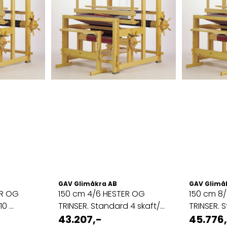
GAV Glimåkra AB
GAV Glimå
ER OG
150 cm 4/6 HESTER OG
150 cm 8
 ...
TRINSER. Standard 4 skaft/6
TRINSER. 
...
43.207,-
...
45.776