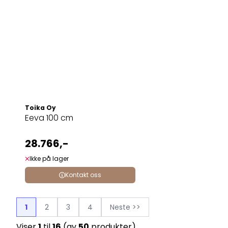
Toika Oy
Eeva 100 cm
28.766,-
Ikke på lager
Kontakt oss
1
2
3
4
Neste >>
Viser
1
til
16
(av
50
produkter)