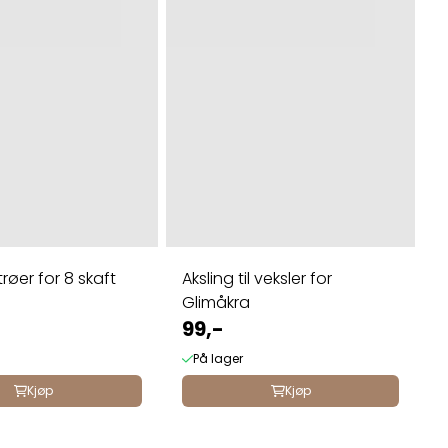
 trøer for 8 skaft
Aksling til veksler for
Glimåkra
99,-
På lager
Kjøp
Kjøp