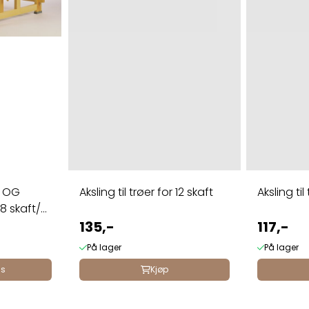
R OG
Aksling til trøer for 12 skaft
Aksling til
135,-
117,-
På lager
På lager
ss
Kjøp