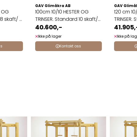
GAV Glimåkra AB
GAV Glimå
R OG
100cm 10/10 HESTER OG
120 cm 10
8 skaft/ 8
TRINSER. Standard 10 skaft/
TRINSER. S
...
40.600,-
41.905,
Ikke på lager
Ikke på lag
ss
Kontakt oss