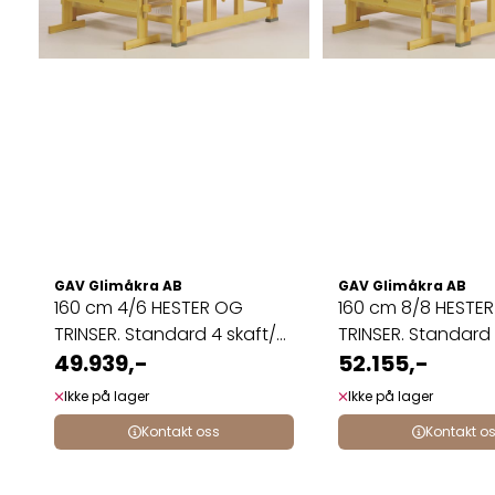
GAV Glimåkra AB
GAV Glimåkra AB
160 cm 4/6 HESTER OG
160 cm 8/8 HESTE
TRINSER. Standard 4 skaft/6
TRINSER. Standard 8 skaft/8
...
49.939,-
...
52.155,-
Ikke på lager
Ikke på lager
Kontakt oss
Kontakt o