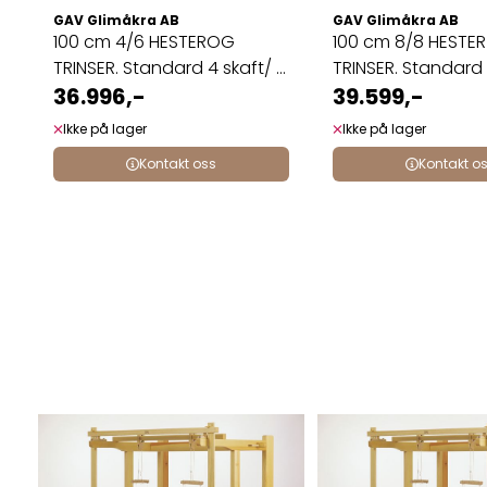
GAV Glimåkra AB
GAV Glimåkra AB
100 cm 4/6 HESTEROG
100 cm 8/8 HESTE
TRINSER. Standard 4 skaft/ 6
TRINSER. Standard 
...
36.996,-
...
39.599,-
Ikke på lager
Ikke på lager
Kontakt oss
Kontakt o