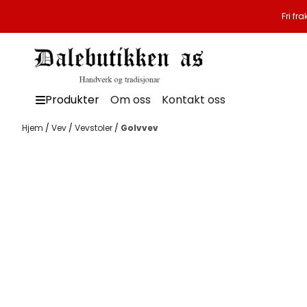
Hopp til innhold
Fri fr
Produkter
Om oss
Kontakt oss
Hjem
/
Vev
/
Vevstoler
/
Golvvev