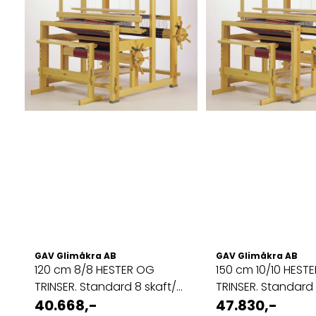
GAV Glimåkra AB
GAV Glimåkra AB
120 cm 8/8 HESTER OG
150 cm 10/10 HEST
TRINSER. Standard 8 skaft/8
TRINSER. Standard 10
...
40.668,-
47.830,-