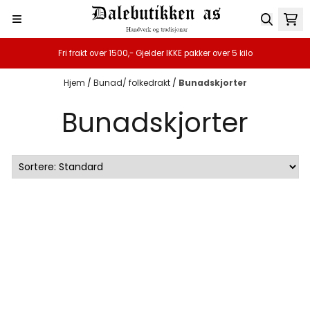
Hopp til innhold
Fri frakt over 1500,- Gjelder IKKE pakker over 5 kilo
Hjem
/
Bunad/ folkedrakt
/
Bunadskjorter
Bunadskjorter