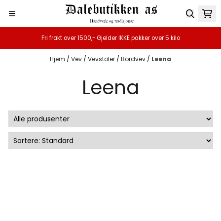
Hopp til innhold
Fri frakt over 1500,- Gjelder IKKE pakker over 5 kilo
Hjem
/
Vev
/
Vevstoler
/
Bordvev
/
Leena
Leena