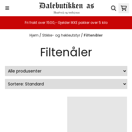
Hopp til innhold
Fri frakt over 1500,- Gjelder IKKE pakker over 5 kilo
Hjem
/
Stikke- og hekleutstyr
/
Filtenåler
Filtenåler