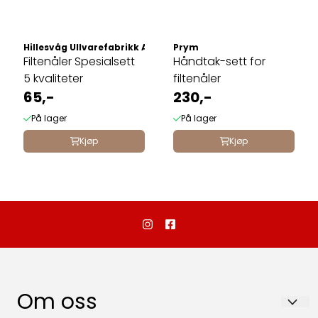
Hillesvåg Ullvarefabrikk AS
Prym
Filtenåler Spesialsett 
Håndtak-sett for
5 kvaliteter
filtenåler
65,-
230,-
På lager
På lager
Kjøp
Kjøp
Om oss