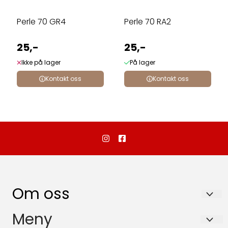
Perle 70 GR4
Perle 70 RA2
25,-
25,-
Ikke på lager
På lager
Kontakt oss
Kontakt oss
Om oss
Dalebutikken as
Meny