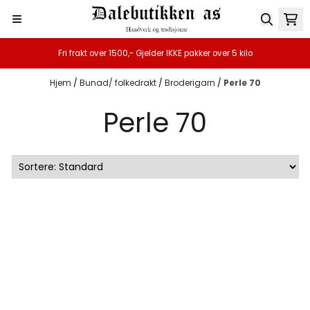
Hopp til innhold
Fri frakt over 1500,- Gjelder IKKE pakker over 5 kilo
Hjem
/
Bunad/ folkedrakt
/
Broderigarn
/
Perle 70
Perle 70