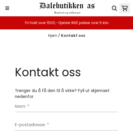
Hopp til innhold
Fri frakt over 1500,- Gjelder IKKE pakker over 5 kilo
Hjem
/
Kontakt oss
Kontakt oss
Trenger du å få den til å virke? Fyll ut skjemaet
nedenfor.
Navn:
*
E-postadresse:
*