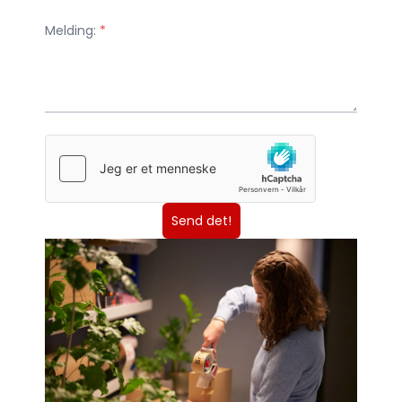
Melding:
*
Send det!