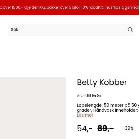
akt over 1500,- Gjelder IKKE pakker over 5 kilo | 10% rabatt til husflidslagsm
Betty Kobber
Art.nr:
889404
Løpelengde: 50 meter på 50 gr. Strikkefasthet: 9 - 9,5 m x 14 p Pinner: 10 mm 
grader, Håndva
Les mer
54,-
89,-
- 39%