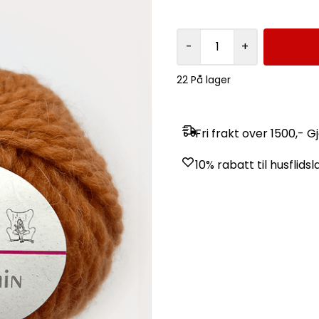
-
+
22 På lager
Fri frakt over 1500,- G
10% rabatt til husfli