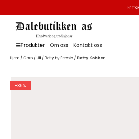
Hopp til innhold
Fri fr
Produkter
Om oss
Kontakt oss
Hjem
/
Garn
/
Ull
/
Betty by Permin
/
Betty Kobber
-39%