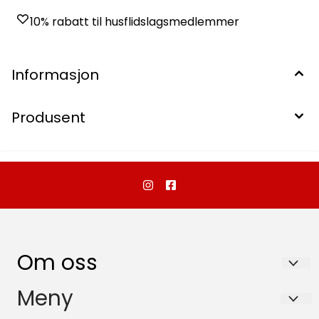
10% rabatt til husflidslagsmedlemmer
Informasjon
Produsent
Om oss
Dalebutikken as
Meny
Storgata 20