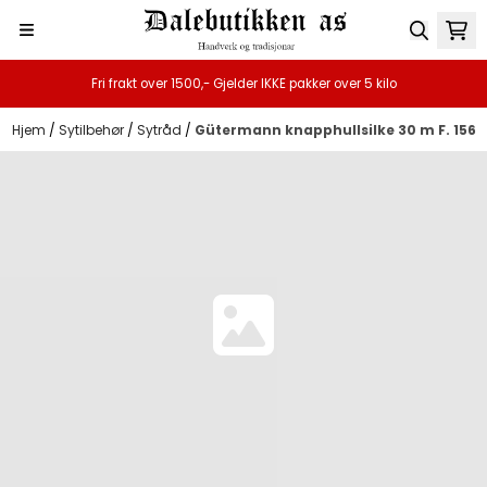
Hopp til innhold
Fri frakt over 1500,- Gjelder IKKE pakker over 5 kilo
Hjem
/
Sytilbehør
/
Sytråd
/
Gütermann knapphullsilke 30 m F. 156